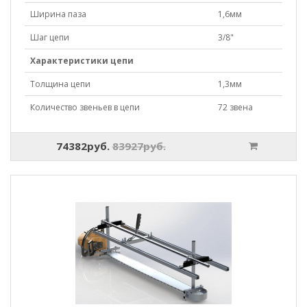
Ширина паза
1,6мм
Шаг цепи
3/8"
Характеристики цепи
Толщина цепи
1,3мм
Количество звеньев в цепи
72 звена
74382руб.
83927руб.