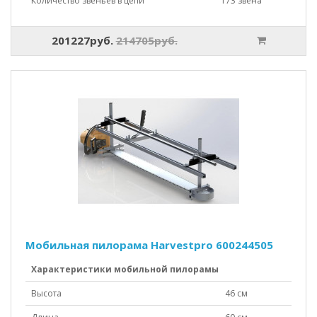
Количество звеньев в цепи
173 звена
201227руб.
214705руб.
Мобильная пилорама Harvestpro 600244505
Характеристики мобильной пилорамы
Высота
46 см