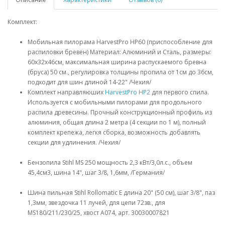
Комплект:
Мобильная пилорама HarvestPro HP60 (приспособление для
распиловки бревен) Материал: Алюминий и Сталь, размеры:
60x32x46см, максимальная ширина распускаемого бревна
(бруса) 50 см., регулировка толщины пропила от 1см до 36см,
подходит для шин длиной 14-22" /Чехия/
Комплект направляюших
HarvestPro HP2
для первого спила.
Используется с мобильными пилорами для продольного
распила древесины. Прочный конструкционный профиль из
алюминия, общая длина 2 метра (4 секции по 1 м), полный
комплект крепежа, легкя сборка, возможность добавлять
секции для удлинения. /Чехия/
Бензопила Stihl MS 250 мощность 2,3 кВт/3,0л.с., объем
45,4см3, шина 14", шаг 3/8, 1,6мм, /Германия/
Шина пильная Stihl Rollomatic E длина 20" (50 см), шаг 3/8", паз
1,3мм, звездочка 11 лучей, для цепи 72зв., для
MS180/211/230/25, хвост A074, арт. 30030007821