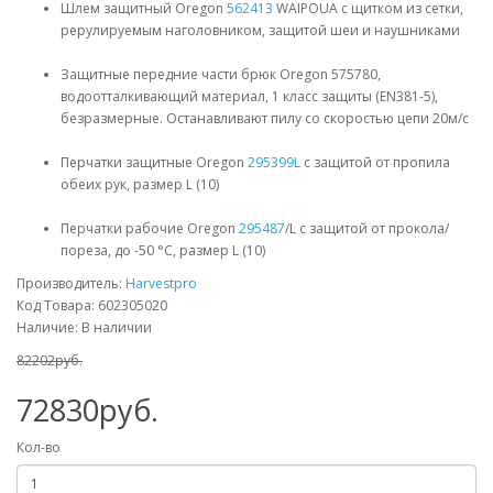
Шлем защитный Oregon
562413
WAIPOUA с щитком из сетки,
рерулируемым наголовником, защитой шеи и наушниками
Защитные передние части брюк Oregon 575780,
водоотталкивающий материал, 1 класс защиты (EN381-5),
безразмерные. Останавливают пилу со скоростью цепи 20м/с
Перчатки защитные Oregon
295399L
с защитой от пропила
обеих рук, размер L (10)
Перчатки рабочие Oregon
295487
/L с защитой от прокола/
пореза, до -50 °C, размер L (10)
Производитель:
Harvestpro
Код Товара: 602305020
Наличие: В наличии
82202руб.
72830руб.
Кол-во