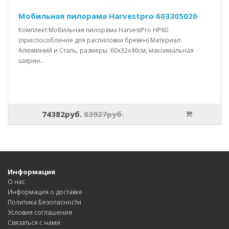
Мобильная пилорама Harvestpro 603305020
Комплект:Мобильная пилорама HarvestPro HP60
(приспособление для распиловки бревен) Материал:
Алюминий и Сталь, размеры: 60x32x46см, максимальная
ширин..
74382руб.
83927руб.
Информация
О нас
Информация о доставке
Политика Безопасности
Условия соглашения
Связаться с нами