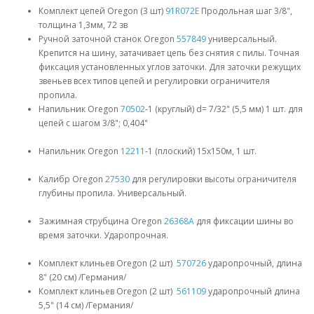
Комплект цепей Oregon (3 шт)
91R072E
Продольная шаг 3/8",
толщина 1,3мм, 72 зв
Ручной заточной станок Oregon
557849
универсальный.
Крепится на шину, затачивает цепь без снятия с пилы. Точная
фиксация установленных углов заточки. Для заточки режущих
звеньев всех типов цепей и регулировки ограничителя
пропила.
Напильник Oregon
70502
-1 (круглый) d= 7/32" (5,5 мм) 1 шт. для
цепей с шагом 3/8"; 0,404"
Напильник Oregon
12211
-1 (плоский) 15х150м, 1 шт.
Калибр Oregon
27530
для регулировки высоты ограничителя
глубины пропила. Универсальный.
Зажимная струбцина Oregon
26368A
для фиксации шины во
время заточки. Ударопрочная.
Комплект клиньев Oregon (2 шт)
570726
ударопрочный, длина
8" (20 см) /Германия/
Комплект клиньев Oregon (2 шт)
561109
ударопрочный длина
5,5" (14 см) /Германия/