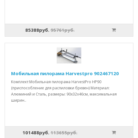
85388руб.
95761руб.
Мобильная пилорама Harvestpro 902467120
Комплект:Мобильная пилорама HarvestPro HP90
(приспособление для распиловки бревен) Материал:
Алюминий и Сталь, размеры: 90x32x46см, максимальная
ширин..
101488руб.
113655руб.