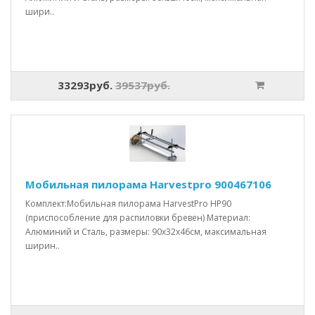
шири..
33293руб.
39537руб.
Мобильная пилорама Harvestpro 900467106
Комплект:Мобильная пилорама HarvestPro HP90
(приспособление для распиловки бревен) Материал:
Алюминий и Сталь, размеры: 90x32x46см, максимальная
ширин..