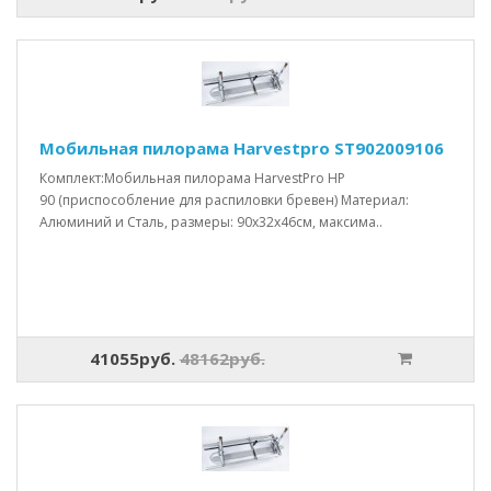
Мобильная пилорама Harvestpro ST902009106
Комплект:Мобильная пилорама HarvestPro HP
90 (приспособление для распиловки бревен) Материал:
Алюминий и Сталь, размеры: 90x32x46см, максима..
41055руб.
48162руб.