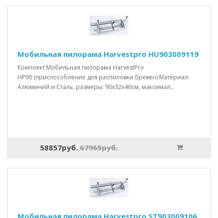
Мобильная пилорама Harvestpro HU903009119
Комплект:Мобильная пилорама HarvestPro
HP90 (приспособление для распиловки бревен) Материал:
Алюминий и Сталь, размеры: 90x32x46см, максимал..
58857руб.
67965руб.
Мобильная пилорама Harvestpro ST903009106