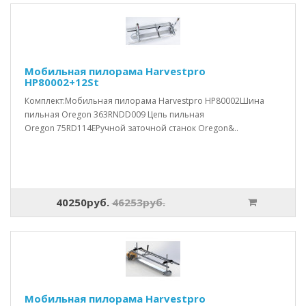
Мобильная пилорама Harvestpro
HP80002+12St
Комплект:Мобильная пилорама Harvestpro HP80002Шина
пильная Oregon 363RNDD009 Цепь пильная
Oregon 75RD114EРучной заточной станок Oregon&..
40250руб.
46253руб.
Мобильная пилорама Harvestpro