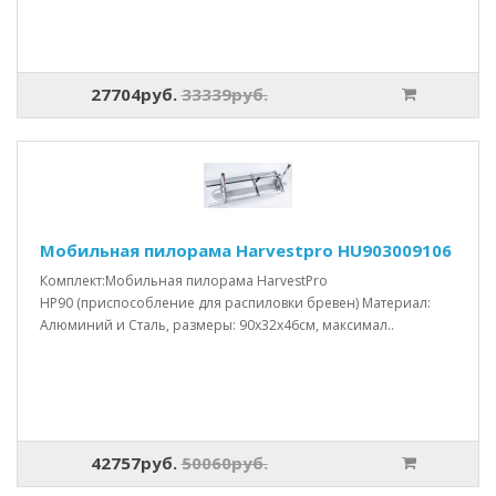
27704руб.
33339руб.
Мобильная пилорама Harvestpro HU903009106
Комплект:Мобильная пилорама HarvestPro
HP90 (приспособление для распиловки бревен) Материал:
Алюминий и Сталь, размеры: 90x32x46см, максимал..
42757руб.
50060руб.