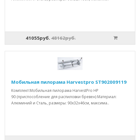
41055руб.
48162руб.
Мобильная пилорама Harvestpro ST902009119
Комплект:Мобильная пилорама HarvestPro HP
90 (приспособление для распиловки бревен) Материал:
Алюминий и Сталь, размеры: 90x32x46см, максима..