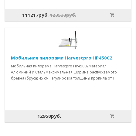
111217руб.
123533руб.
Мобильная пилорама Harvestpro HP45002
Мобильная пилорама Harvestpro HP45002Материал:
Алюминий и СтальМаксимальная ширина распускаемого
бревна (бруса) 45 см.Регулировка толщины пропила от 1..
12950руб.