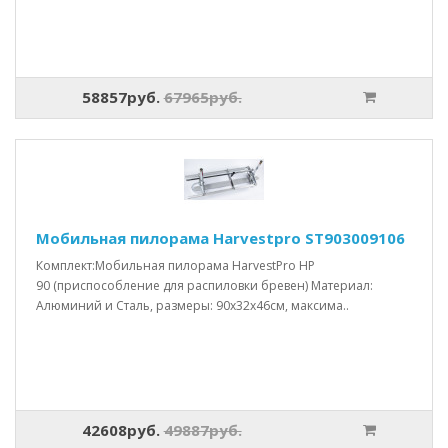
58857руб.
67965руб.
Мобильная пилорама Harvestpro ST903009106
Комплект:Мобильная пилорама HarvestPro HP
90 (приспособление для распиловки бревен) Материал:
Алюминий и Сталь, размеры: 90x32x46см, максима..
42608руб.
49887руб.