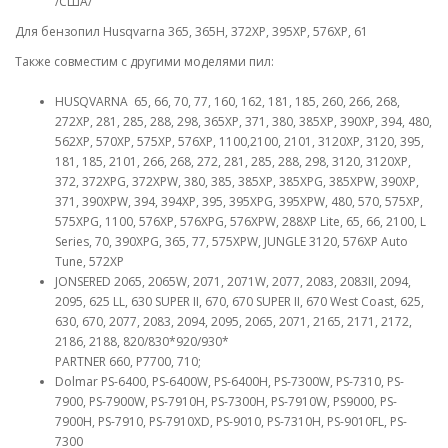
/США/
Для бензопил Husqvarna 365, 365H, 372XP, 395XP, 576XP, 61
Также совместим с другими моделями пил:
HUSQVARNA 65, 66, 70, 77, 160, 162, 181, 185, 260, 266, 268,
272XP, 281, 285, 288, 298, 365XP, 371, 380, 385XP, 390XP, 394, 480,
562XP, 570XP, 575XP, 576XP, 1100,2100, 2101, 3120XP, 3120, 395,
181, 185, 2101, 266, 268, 272, 281, 285, 288, 298, 3120, 3120XP,
372, 372XPG, 372XPW, 380, 385, 385XP, 385XPG, 385XPW, 390XP,
371, 390XPW, 394, 394XP, 395, 395XPG, 395XPW, 480, 570, 575XP,
575XPG, 1100, 576XP, 576XPG, 576XPW, 288XP Lite, 65, 66, 2100, L
Series, 70, 390XPG, 365, 77, 575XPW, JUNGLE 3120, 576XP Auto
Tune, 572XP
JONSERED 2065, 2065W, 2071, 2071W, 2077, 2083, 2083II, 2094,
2095, 625 LL, 630 SUPER II, 670, 670 SUPER II, 670 West Coast, 625,
630, 670, 2077, 2083, 2094, 2095, 2065, 2071, 2165, 2171, 2172,
2186, 2188, 820/830*920/930*
PARTNER 660, P7700, 710;
Dolmar PS-6400, PS-6400W, PS-6400H, PS-7300W, PS-7310, PS-
7900, PS-7900W, PS-7910H, PS-7300H, PS-7910W, PS9000, PS-
7900H, PS-7910, PS-7910XD, PS-9010, PS-7310H, PS-9010FL, PS-
7300