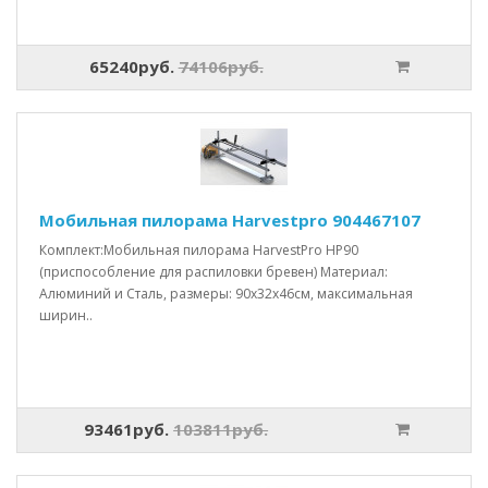
65240руб.
74106руб.
Мобильная пилорама Harvestpro 904467107
Комплект:Мобильная пилорама HarvestPro HP90
(приспособление для распиловки бревен) Материал:
Алюминий и Сталь, размеры: 90x32x46см, максимальная
ширин..
93461руб.
103811руб.