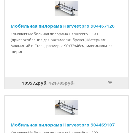
Мобильная пилорама Harvestpro 904467120
Комплект:Мобильная пилорама HarvestPro HP90
(приспособление для распиловки бревен) Материал:
Алюминий и Сталь, размеры: 90x32x46см, максимальная
ширин..
109572руб.
121705руб.
Мобильная пилорама Harvestpro 904469107
Комплект:Мобильная пилорама HarvestPro HP90