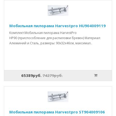
Мобильная пилорама Harvestpro HU904009119
Комплект:Мобильная пилорама HarvestPro
HP90 (приспособление для распиловки бревен) Материал:
Алюминий и Сталь, размеры: 90x32x46см, максимал..
65389руб.
74279руб.
Мобильная пилорама Harvestpro ST904009106