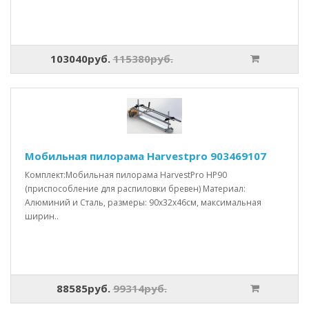
103040руб.
115380руб.
Мобильная пилорама Harvestpro 903469107
Комплект:Мобильная пилорама HarvestPro HP90
(приспособление для распиловки бревен) Материал:
Алюминий и Сталь, размеры: 90x32x46см, максимальная
ширин..
88585руб.
99314руб.