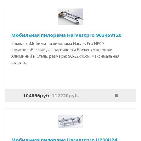
Мобильная пилорама Harvestpro 903469120
Комплект:Мобильная пилорама HarvestPro HP90
(приспособление для распиловки бревен) Материал:
Алюминий и Сталь, размеры: 90x32x46см, максимальная
ширин..
104696руб.
117220руб.
Мобильная пилорама Harvestpro HP90HP4