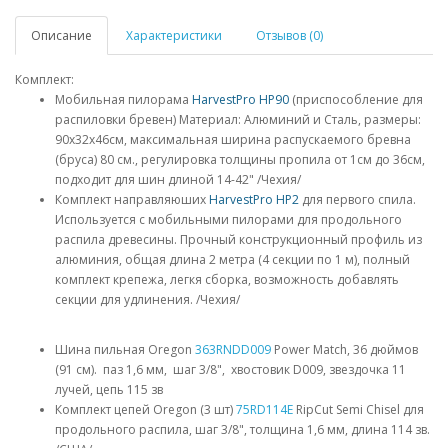
Описание
Характеристики
Отзывов (0)
Комплект:
Мобильная пилорама
HarvestPro HP90
(приспособление для
распиловки бревен) Материал: Алюминий и Сталь, размеры:
90x32x46см, максимальная ширина распускаемого бревна
(бруса) 80 см., регулировка толщины пропила от 1см до 36см,
подходит для шин длиной 14-42" /Чехия/
Комплект направляюших
HarvestPro HP2
для первого спила.
Используется с мобильными пилорами для продольного
распила древесины. Прочный конструкционный профиль из
алюминия, общая длина 2 метра (4 секции по 1 м), полный
комплект крепежа, легкя сборка, возможность добавлять
секции для удлинения. /Чехия/
Шина пильная Oregon
363RNDD009
Power Match, 36 дюймов
(91 см). паз 1,6 мм, шаг 3/8", хвостовик D009, звездочка 11
лучей, цепь 115 зв
Комплект цепей Oregon (3 шт)
75RD114E
RipCut Semi Chisel для
продольного распила, шаг 3/8", толщина 1,6 мм, длина 114 зв.