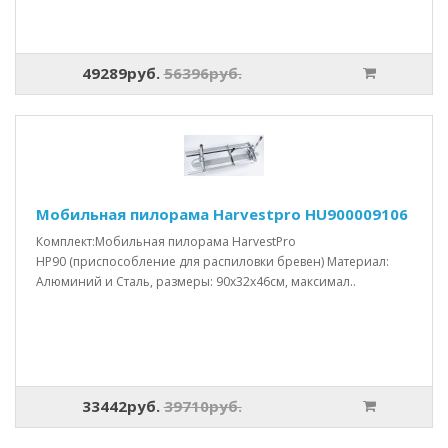
49289руб.
56396руб.
Мобильная пилорама Harvestpro HU900009106
Комплект:Мобильная пилорама HarvestPro
HP90 (приспособление для распиловки бревен) Материал:
Алюминий и Сталь, размеры: 90x32x46см, максимал..
33442руб.
39710руб.