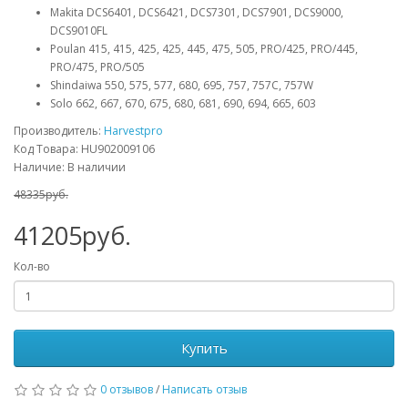
Makita DCS6401, DCS6421, DCS7301, DCS7901, DCS9000,
DCS9010FL
Poulan 415, 415, 425, 425, 445, 475, 505, PRO/425, PRO/445,
PRO/475, PRO/505
Shindaiwa 550, 575, 577, 680, 695, 757, 757C, 757W
Solo 662, 667, 670, 675, 680, 681, 690, 694, 665, 603
Производитель:
Harvestpro
Код Товара: HU902009106
Наличие: В наличии
48335руб.
41205руб.
Кол-во
Купить
0 отзывов
/
Написать отзыв