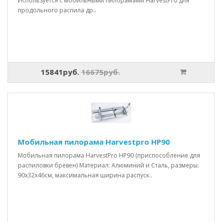
Используется с мобильными пилорамами HarvestPro для
продольного распила др..
15841руб.
16675руб.
Мобильная пилорама Harvestpro HP90
Мобильная пилорама HarvestPro HP90 (приспособление для
распиловки бревен) Материал: Алюминий и Сталь, размеры:
90x32x46см, максимальная ширина распуск..