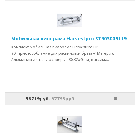
Мобильная пилорама Harvestpro ST903009119
Комплект:Мобильная пилорама HarvestPro HP
90 (приспособление для распиловки бревен) Материал:
Алюминий и Сталь, размеры: 90x32x46см, максима..
58719руб.
67793руб.