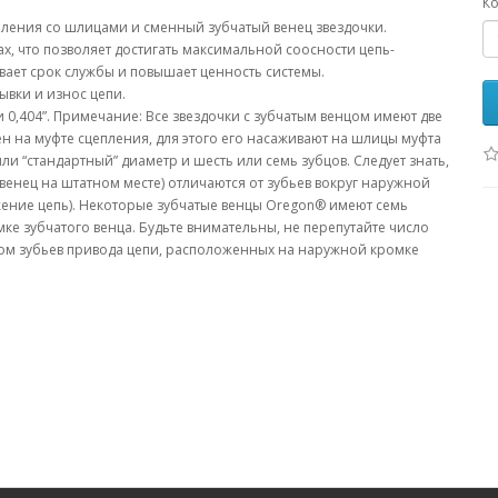
Ко
епления со шлицами и сменный зубчатый венец звездочки.
, что позволяет достигать максимальной соосности цепь-
ает срок службы и повышает ценность системы.
ывки и износ цепи.
” и 0,404”. Примечание: Все звездочки с зубчатым венцом имеют две
н на муфте сцепления, для этого его насаживают на шлицы муфта
и “стандартный” диаметр и шесть или семь зубцов. Следует знать,
венец на штатном месте) отличаются от зубьев вокруг наружной
жение цепь). Некоторые зубчатые венцы Oregon® имеют семь
ке зубчатого венца. Будьте внимательны, не перепутайте число
слом зубьев привода цепи, расположенных на наружной кромке