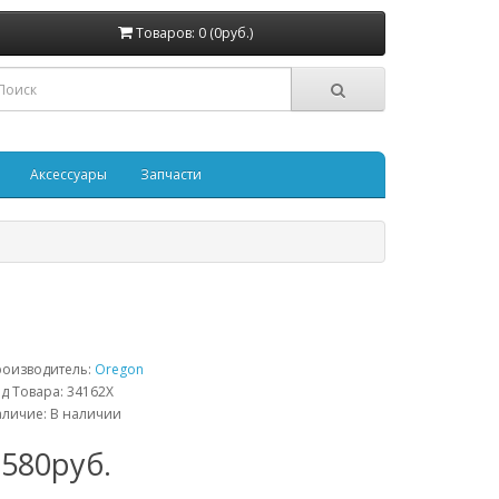
Товаров: 0 (0руб.)
Аксессуары
Запчасти
роизводитель:
Oregon
д Товара: 34162X
личие: В наличии
1580руб.