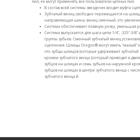
пил, ее могут применять все пользователи цепных пил.
В состав всей системы звездочек входит муфта сц
Зубчатый венец свободно перемещается на шлицах
направляющая шина; венец сменный, это увеличив
Система обеспечивает плавную резку, уменьшая р
Система выпускается для шага цепи 1/4”, .325”-3/8
группы зубьев. Сменный зубчатый венец установле
сцепления. Шлицы Oregon® могут иметь “малый” ил
что зубцы шлицов (которые удерживают зубчатый 
кромки зубчатого венца (который приводит в дви
зубцов на шлицах и семь зубьев на наружной кром
зубцов на шлицах в центре зубчатого венца с чи
зубчатого венца.й