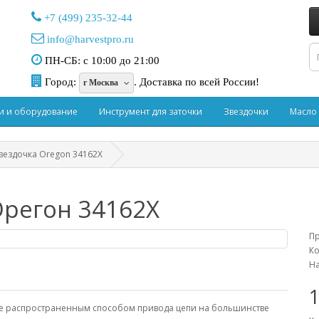
+7 (499) 235-32-44
info@harvestpro.ru
ПН-СБ: с 10:00 до 21:00
Город:
.
Доставка по всей России!
г Москва
и и оборудование
Инструмент для заточки
Звездочки
Масло
вездочка Oregon 34162X
Орегон 34162X
П
Ко
На
лее распространенным способом привода цепи на большинстве