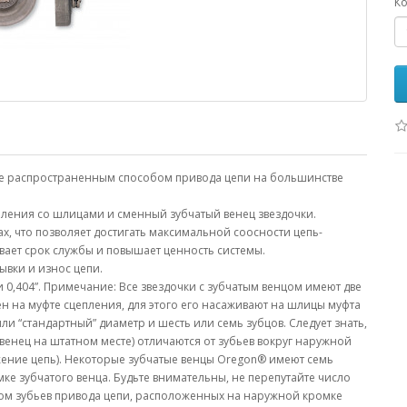
Ко
лее распространенным способом привода цепи на большинстве
епления со шлицами и сменный зубчатый венец звездочки.
, что позволяет достигать максимальной соосности цепь-
ает срок службы и повышает ценность системы.
ывки и износ цепи.
” и 0,404”. Примечание: Все звездочки с зубчатым венцом имеют две
н на муфте сцепления, для этого его насаживают на шлицы муфта
и “стандартный” диаметр и шесть или семь зубцов. Следует знать,
венец на штатном месте) отличаются от зубьев вокруг наружной
жение цепь). Некоторые зубчатые венцы Oregon® имеют семь
ке зубчатого венца. Будьте внимательны, не перепутайте число
слом зубьев привода цепи, расположенных на наружной кромке