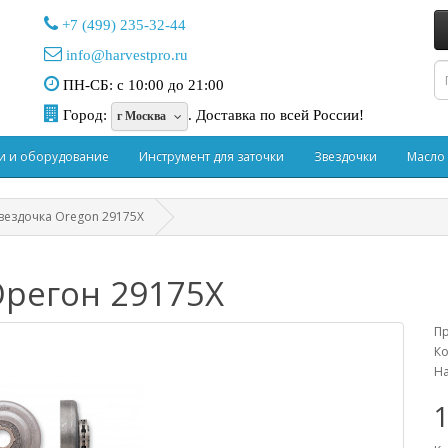
+7 (499) 235-32-44
info@harvestpro.ru
ПН-СБ: с 10:00 до 21:00
Город:
.
Доставка по всей России!
г Москва
и и оборудование
Инструмент для заточки
Звездочки
Масло
вездочка Oregon 29175X
Орегон 29175X
П
Ко
На