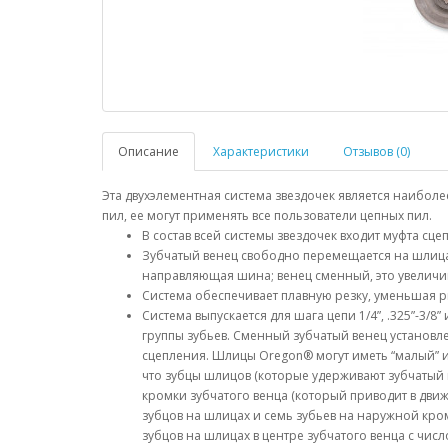
Описание
Характеристики
Отзывов (0)
Эта двухэлементная система звездочек является наибо
пил, ее могут применять все пользователи цепных пил.
В состав всей системы звездочек входит муфта сц
Зубчатый венец свободно перемещается на шлицах
направляющая шина; венец сменный, это увеличив
Система обеспечивает плавную резку, уменьшая р
Система выпускается для шага цепи 1/4”, .325”-3/8
группы зубьев. Сменный зубчатый венец установле
сцепления. Шлицы Oregon® могут иметь “малый” ил
что зубцы шлицов (которые удерживают зубчатый 
кромки зубчатого венца (который приводит в дви
зубцов на шлицах и семь зубьев на наружной кром
зубцов на шлицах в центре зубчатого венца с чи