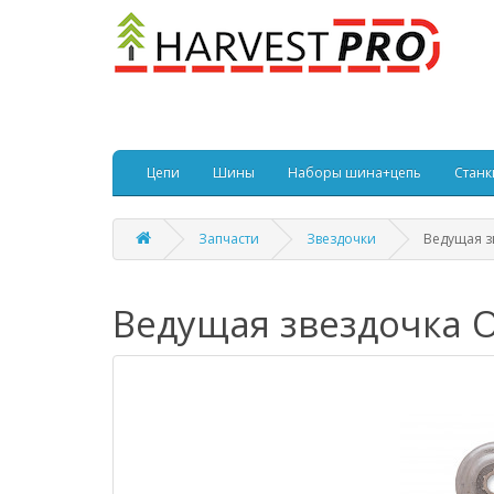
Цепи
Шины
Наборы шина+цепь
Станк
Запчасти
Звездочки
Ведущая з
Ведущая звездочка 