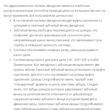
Эта двухэлементная система звездочек является наиболее
распространенным способом привода цепи на большинстве пил, ее
могут применять все пользователи цепных пил.
В состав всей системы звездочек входит муфта сцепления со
шлицами и сменный зубчатый венец звездочки.
Зубчатый венец свободно перемещается на шлицах, что
позволяет достигать максимальной соосности цепь-
направляющая шина; венец сменный, это увеличивает срок
службы и повышает ценность системы.
Система обеспечивает плавную резку, уменьшая рывки и
износ цепи.
Система выпускается для шага цепи 1/4”, .325”-3/8” и 0,404”.
Примечание: Все звездочки с зубчатым венцом имеют две
группы зубьев. Сменный зубчатый венец установлен на муфте
сцепления, для этого его насаживают на шлицы муфта
сцепления. Шлицы Oregon® могут иметь “малый” или
“стандартный” диаметр и шесть или семь зубцов. Следует
знать, что зубцы шлицов (которые удерживают зубчатый
венец на штатном месте) отличаются от зубьев вокруг
наружной кромки зубчатого венца (который приводит в
движение цепь). Некоторые зубчатые венцы Oregon® имеют
семь зубцов на шлицах и семь зубьев на наружной кромке