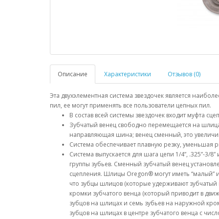
Описание
Характеристики
Отзывов (0)
Эта двухэлементная система звездочек является наибо
пил, ее могут применять все пользователи цепных пил.
В состав всей системы звездочек входит муфта сц
Зубчатый венец свободно перемещается на шлицах
направляющая шина; венец сменный, это увеличив
Система обеспечивает плавную резку, уменьшая р
Система выпускается для шага цепи 1/4”, .325”-3/8
группы зубьев. Сменный зубчатый венец установле
сцепления. Шлицы Oregon® могут иметь “малый” ил
что зубцы шлицов (которые удерживают зубчатый 
кромки зубчатого венца (который приводит в дви
зубцов на шлицах и семь зубьев на наружной кром
зубцов на шлицах в центре зубчатого венца с чи