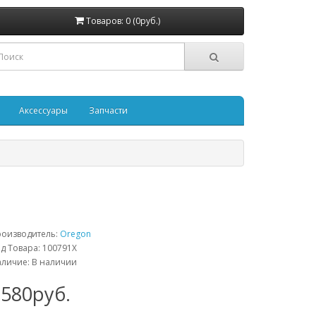
Товаров: 0 (0руб.)
Аксессуары
Запчасти
роизводитель:
Oregon
д Товара: 100791X
личие: В наличии
1580руб.