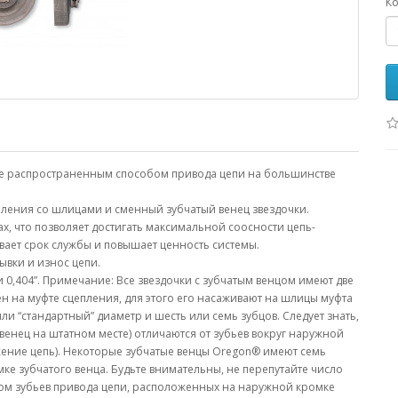
Ко
лее распространенным способом привода цепи на большинстве
епления со шлицами и сменный зубчатый венец звездочки.
, что позволяет достигать максимальной соосности цепь-
ает срок службы и повышает ценность системы.
ывки и износ цепи.
” и 0,404”. Примечание: Все звездочки с зубчатым венцом имеют две
н на муфте сцепления, для этого его насаживают на шлицы муфта
и “стандартный” диаметр и шесть или семь зубцов. Следует знать,
венец на штатном месте) отличаются от зубьев вокруг наружной
жение цепь). Некоторые зубчатые венцы Oregon® имеют семь
ке зубчатого венца. Будьте внимательны, не перепутайте число
слом зубьев привода цепи, расположенных на наружной кромке