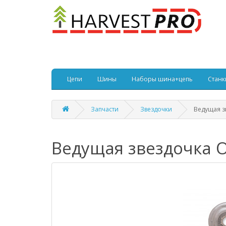
Цепи
Шины
Наборы шина+цепь
Станк
Запчасти
Звездочки
Ведущая з
Ведущая звездочка 