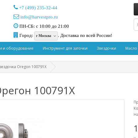
+7 (499) 235-32-44
info@harvestpro.ru
ПН-СБ: с 10:00 до 21:00
Город:
.
Доставка по всей России!
г Москва
и и оборудование
Инструмент для заточки
Звездочки
Масло
вездочка Oregon 100791X
Орегон 100791X
П
Ко
На