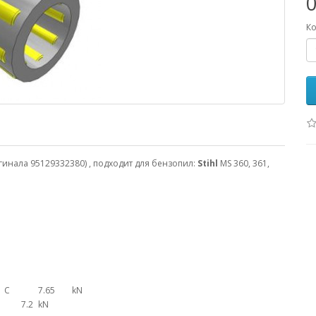
0
Ко
инала 95129332380) , подходит для бензопил:
Stihl
MS 360, 361,
C
7.65
kN
7.2
kN