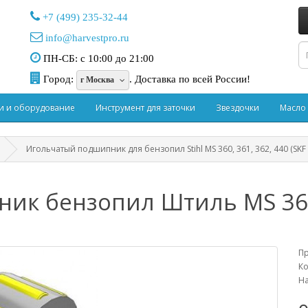
+7 (499) 235-32-44
info@harvestpro.ru
ПН-СБ: с 10:00 до 21:00
Город:
.
Доставка по всей России!
г Москва
и и оборудование
Инструмент для заточки
Звездочки
Масло
Игольчатый подшипник для бензопил Stihl MS 360, 361, 362, 440 (SKF
к бензопил Штиль MS 360, 
П
Ко
На