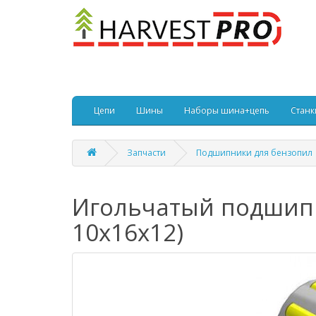
Цепи
Шины
Наборы шина+цепь
Станк
Запчасти
Подшипники для бензопил
Игольчатый подшипни
10x16x12)