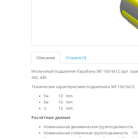
Описание
Отзывов (0)
Игольчатый подшипник барабана SKF 10x16x12 (арт. ориг
362, 440.
Технические характеристики подшипника SKF 10x16x12:
Fw
10
mm
Ew
16
mm
U
12
mm
Расчётные данные
Номинальная динамическая грузоподъёмность
Номинальная статическая грузоподъёмность
C0