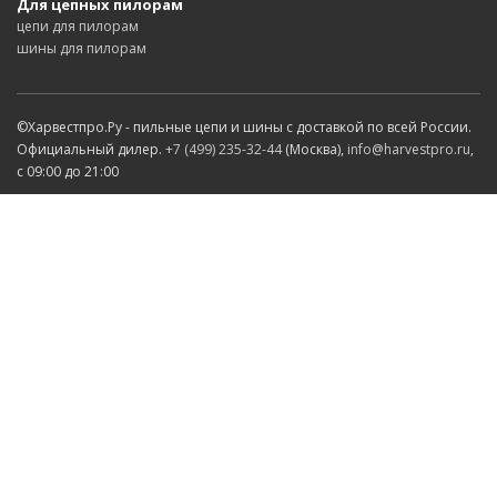
Для цепных пилорам
цепи для пилорам
шины для пилорам
©Харвестпро.Ру - пильные цепи и шины с доставкой по всей России.
Официальный дилер.
+7 (499) 235-32-44
(Москва),
info@harvestpro.ru
,
с 09:00 до 21:00