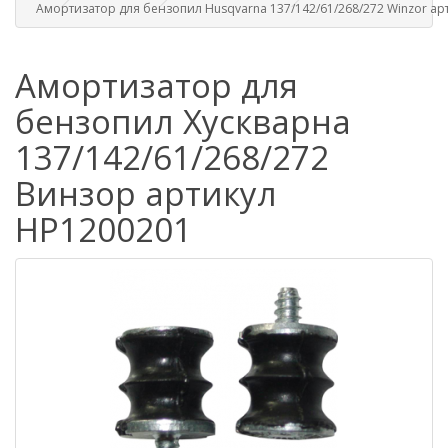
Амортизатор для бензопил Husqvarna 137/142/61/268/272 Winzor ар
Амортизатор для
бензопил Хускварна
137/142/61/268/272
Винзор артикул
HP1200201