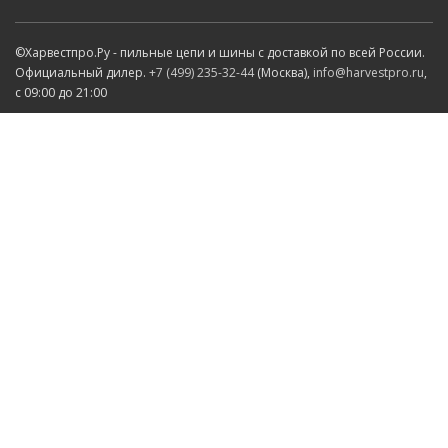
©Харвестпро.Ру - пильные цепи и шины с доставкой по всей России.
Официальный дилер.
+7 (499) 235-32-44
(Москва),
info@harvestpro.ru
,
с 09:00 до 21:00