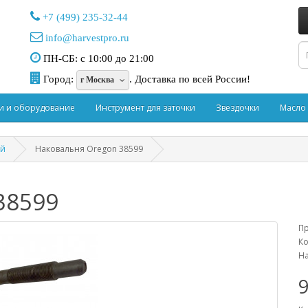
+7 (499) 235-32-44
info@harvestpro.ru
ПН-СБ: с 10:00 до 21:00
Город:
.
Доставка по всей России!
г Москва
и и оборудование
Инструмент для заточки
Звездочки
Масло
ей
Наковальня Oregon 38599
38599
П
Ко
На