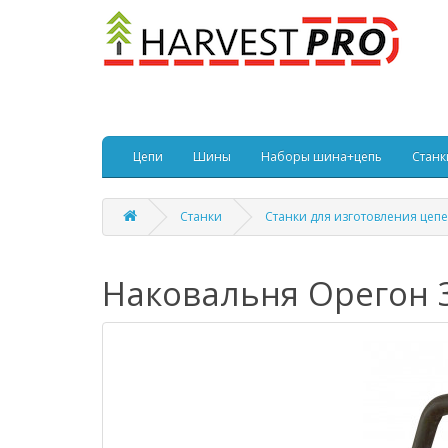
Цепи
Шины
Наборы шина+цепь
Станк
Станки
Станки для изготовления цеп
Наковальня Орегон 