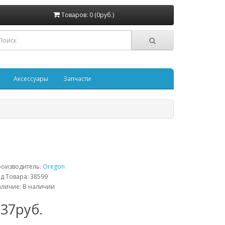
Товаров: 0 (0руб.)
Аксессуары
Запчасти
роизводитель:
Oregon
д Товара: 38599
личие: В наличии
937руб.