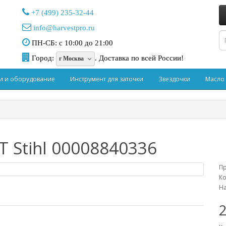
+7 (499) 235-32-44
info@harvestpro.ru
ПН-СБ: с 10:00 до 21:00
Город:
.
Доставка по всей России!
г Москва
и и оборудование
Инструмент для заточки
Звездочки
Масло
 Stihl 00008840336
П
Ко
На