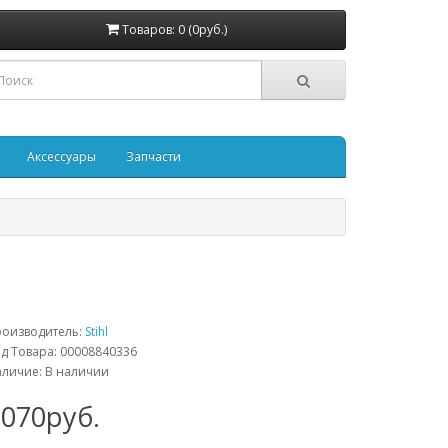
Товаров: 0 (0руб.)
Аксессуары
Запчасти
роизводитель:
Stihl
д Товара: 00008840336
личие: В наличии
2070руб.