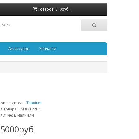
Товаров: 0 (0руб.)
Аксессуары
Запчасти
роизводитель:
Titanium
д Товара: TM36-122BC
личие: В наличии
15000руб.