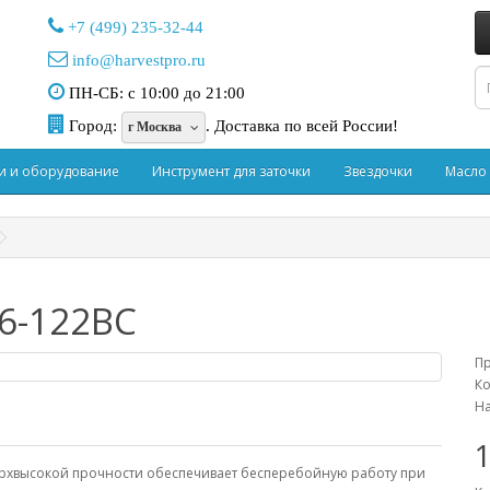
+7 (499) 235-32-44
info@harvestpro.ru
ПН-СБ: с 10:00 до 21:00
Город:
.
Доставка по всей России!
г Москва
и и оборудование
Инструмент для заточки
Звездочки
Масло
6-122BC
П
Ко
На
верхвысокой прочности обеспечивает бесперебойную работу при