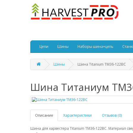
Цепи
Шины
Наборы шина+цепь
Станк
Шины
Шина Titanium TM36-122BC
Шина Титаниум TM3
Описание
Характеристики
Отзывов (0)
Шина для харвестера Titanium TM36-122BC. Материал с