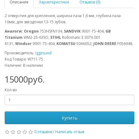
Описание
Характеристики
Отзывов (0)
2 отверстия для крепления, ширина паза 1,6 мм, глубина паза
10мм, для звездочки 13-15 зубов.
Аналоги: Oregon
753HSFN104,
SANDVIK
9001-75-404,
GB
Titanium
WM2-25-63SO,
STIHL
Rollomatic E 3076 001
8131,
Windsor
9001-75-404,
KOMATSU
5066052;
JOHN DEERE
F056948.
Производитель:
Iggesund
Код Товара: W711-75
Наличие: В наличии
15000руб.
Кол-во
Купить
0 отзывов
/
Написать отзыв