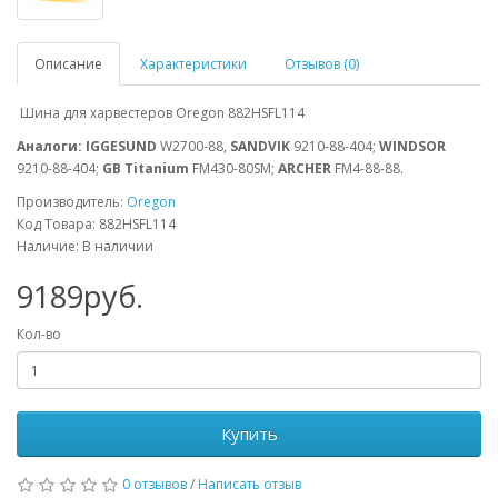
Описание
Характеристики
Отзывов (0)
Шина для харвестеров Oregon 882HSFL114
Аналоги: IGGESUND
W2700-88,
SANDVIK
9210-88-404;
WINDSOR
9210-88-404;
GB Titanium
FM430-80SM;
ARCHER
FM4-88-88.
Производитель:
Oregon
Код Товара: 882HSFL114
Наличие: В наличии
9189руб.
Кол-во
Купить
0 отзывов
/
Написать отзыв