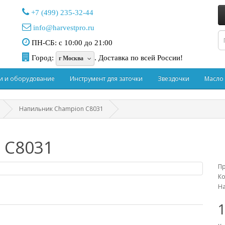
+7 (499) 235-32-44
info@harvestpro.ru
ПН-СБ: с 10:00 до 21:00
Город:
.
Доставка по всей России!
г Москва
и и оборудование
Инструмент для заточки
Звездочки
Масло
Напильник Champion C8031
 C8031
П
Ко
На
.