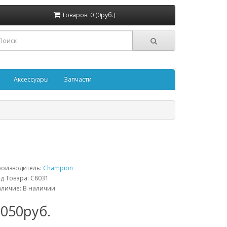
Товаров: 0 (0руб.)
Аксессуары
Запчасти
роизводитель:
Champion
д Товара: C8031
личие: В наличии
1050руб.