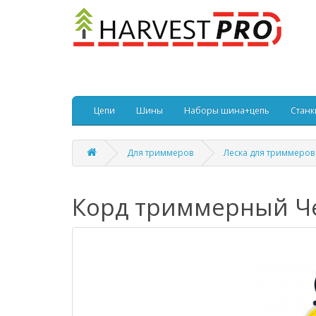
Цепи
Шины
Наборы шина+цепь
Станк
Для триммеров
Леска для триммеров
Корд триммерный Че