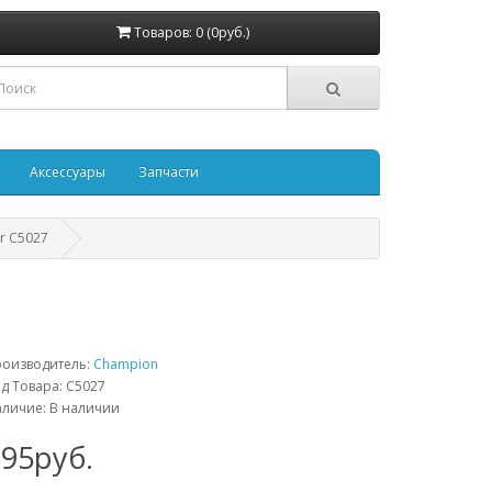
Товаров: 0 (0руб.)
Аксессуары
Запчасти
r C5027
роизводитель:
Champion
д Товара: C5027
личие: В наличии
195руб.