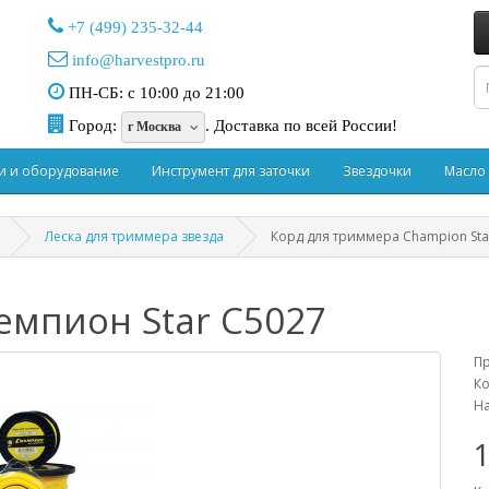
+7 (499) 235-32-44
info@harvestpro.ru
ПН-СБ: с 10:00 до 21:00
Город:
.
Доставка по всей России!
г Москва
и и оборудование
Инструмент для заточки
Звездочки
Масло
Леска для триммера звезда
Корд для триммера Champion Sta
мпион Star C5027
П
Ко
На