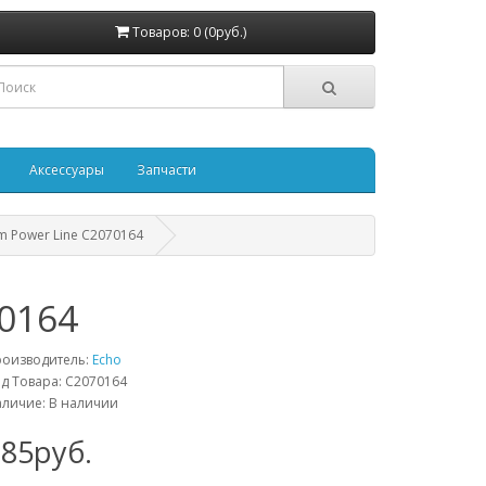
Товаров: 0 (0руб.)
Аксессуары
Запчасти
m Power Line C2070164
0164
роизводитель:
Echo
д Товара: C2070164
личие: В наличии
985руб.