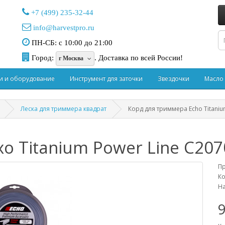
+7 (499) 235-32-44
info@harvestpro.ru
ПН-СБ: с 10:00 до 21:00
Город:
.
Доставка по всей России!
г Москва
и и оборудование
Инструмент для заточки
Звездочки
Масло
Леска для триммера квадрат
Корд для триммера Echo Titaniu
 Titanium Power Line C207
П
Ко
На