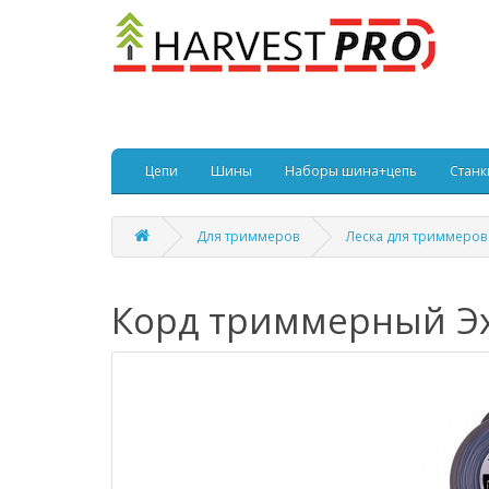
Цепи
Шины
Наборы шина+цепь
Станк
Для триммеров
Леска для триммеров
Корд триммерный Эхо