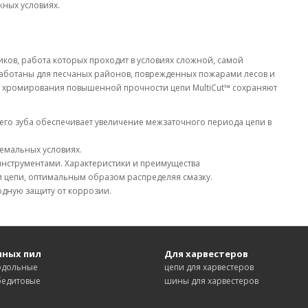
жных условиях.
ков, работа которых проходит в условиях сложной, самой
аботаны для песчаных районов, поврежденных пожарами лесов и
го хромирования повышенной прочности цепи MultiCut™ сохраняют
го зуба обеспечивает увеличение межзаточного периода цепи в
ремальных условиях.
инструментами. Характеристики и преимущества
и цепи, оптимальным образом распределяя смазку.
одную защиту от коррозии.
пных пил
Для харвестеров
одольные
цепи для харвестеров
бедитовые
шины для харвестеров