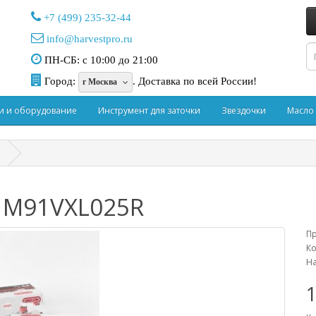
+7 (499) 235-32-44
info@harvestpro.ru
ПН-СБ: с 10:00 до 21:00
Город:
.
Доставка по всей России!
г Москва
и и оборудование
Инструмент для заточки
Звездочки
Масло
н M91VXL025R
П
Ко
На