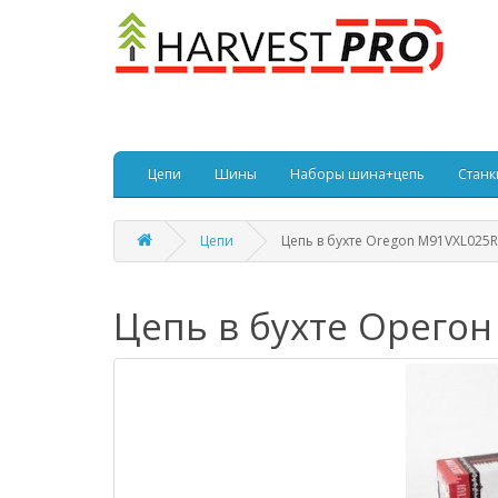
Цепи
Шины
Наборы шина+цепь
Станк
Цепи
Цепь в бухте Oregon M91VXL025R
Цепь в бухте Орего