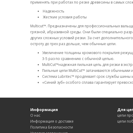
применять при работах по резке древесины в самых сло
Надежность
Жесткие условия работы
Multicut™. Предназначены для профессиональных вальщи
грязной, абразивной среды. Они были специально разр
других сложных условий резки. За счет дополнительно
остроту до трех раз дольше, чем обычные цепи.
Увеличение толщины хромового покрытия режуще
3-5 раз по сравнению с обычной цепью.
MultiCut™надежная пильная цепь для резки в экст
Пильные цепи MultiCut™ затачиваются обычными 
Система Lubritec™ продлевает срок службы шины 
«Синий зуб» особого сплава гарантирует превосх
Информация
Для це
О нас
цепи пр
Информация о доставке
цепи по
Политика Безопасности