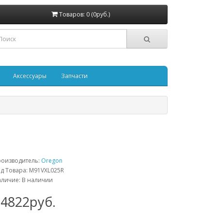
Товаров: 0 (0руб.)
Аксессуары
Запчасти
роизводитель:
Oregon
д Товара: M91VXL025R
личие: В наличии
14822руб.