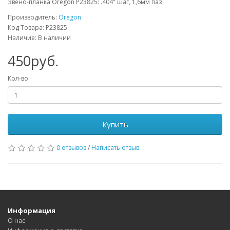
Звено-планка Oregon P23825: .404" шаг, 1,6мм паз
Производитель:
Oregon
Код Товара: P23825
Наличие: В наличии
450руб.
Кол-во
Купить
0 отзывов
/
Написать отзыв
Информация
О нас