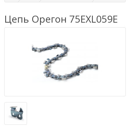
Цепь Орегон 75EXL059E