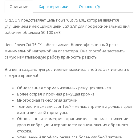
Описание
Характеристики
Отзывов (0)
OREGON представляет цепь PowerCut 75 EXL, которая является
улучшением имеющийся цепи LGX 3/8” для профессиональных пил
рабочим объемом 50-100 см3.
Цепь PowerCut 75 EXL обеспечивает более эффективный рез с
минимальной нагрузкой на оператора. Она способна заставить
самую изматывающую работу приносить радость.
Эти цепи созданы для достижения максимальной эффективности от
каждого пропила!
Обновленная форма чизельных режущих звеньев.
Более острая и прочная режущая кромка.
Многоосная технология заточки.
Технология смазки LubriTec™ - меньше трения и дольше срок
жизни пильной гарнитуры.
Обновленная геометрия ограничителя пропила: снижение
уровня вибрации и вероятности возникновения обратного
отскока.
Улучшенный профиль резца для более удобной заточки