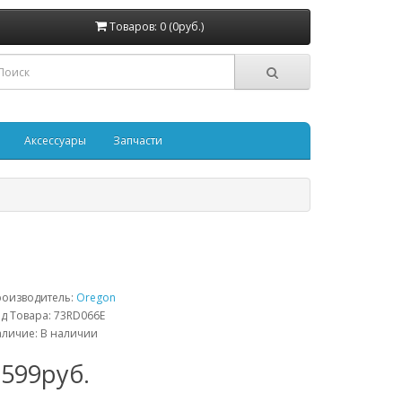
Товаров: 0 (0руб.)
Аксессуары
Запчасти
роизводитель:
Oregon
д Товара: 73RD066E
личие: В наличии
1599руб.