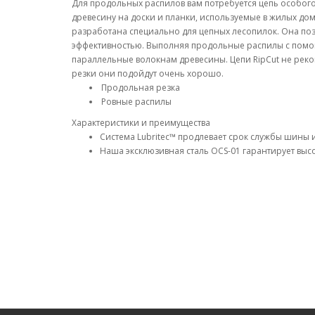
Для продольных распилов вам потребуется цепь особог
древесину на доски и планки, используемые в жилых до
разработана специально для цепных лесопилок. Она по
эффективностью. Выполняя продольные распилы с помощ
параллельные волокнам древесины. Цепи RipCut не реко
резки они подойдут очень хорошо.
Продольная резка
Ровные распилы
Характеристики и преимущества
Система Lubritec™ продлевает срок службы шины 
Наша эксклюзивная сталь OCS-01 гарантирует выс