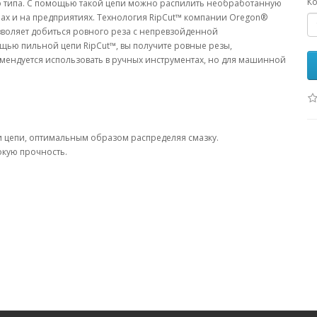
Ко
о типа. С помощью такой цепи можно распилить необработанную
мах и на предприятиях. Технология RipCut™ компании Oregon®
зволяет добиться ровного реза с непревзойденной
ью пильной цепи RipCut™, вы получите ровные резы,
мендуется использовать в ручных инструментах, но для машинной
и цепи, оптимальным образом распределяя смазку.
окую прочность.