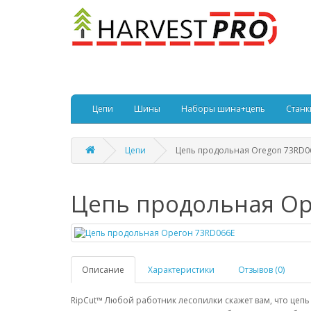
Цепи
Шины
Наборы шина+цепь
Станк
Цепи
Цепь продольная Oregon 73RD0
Цепь продольная Ор
Описание
Характеристики
Отзывов (0)
RipCut™ Любой работник лесопилки скажет вам, что цепь