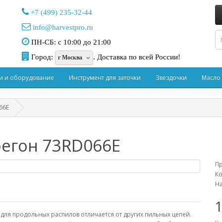
+7 (499) 235-32-44
info@harvestpro.ru
ПН-СБ: с 10:00 до 21:00
Город:
.
Доставка по всей России!
г Москва
и и оборудование
Инструмент для заточки
Звездочки
Масло
66E
егон 73RD066E
П
Ко
На
 для продольных распилов отличается от других пильных цепей.