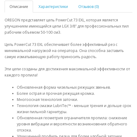
Описание
Характеристики
Отзывов (0)
OREGON представляет цепь PowerCut 73 EXL, которая является
улучшением имеющийся цепи LGX 3/8” для профессиональных пил
рабочим объемом 50-100 см3.
Цепь PowerCut 73 EXL обеспечивает более эффективный рез с
минимальной нагрузкой на оператора. Она способна заставить
самую изматывающую работу приносить радость.
Эти цепи созданы для достижения максимальной эффективности от
каждого пропила!
Обновленная форма чизельных режущих звеньев.
Более острая и прочная режущая кромка.
Многоосная технология заточки.
Технология смазки LubriTec™ - меньше трения и дольше срок
жизни пильной гарнитуры.
Обновленная геометрия ограничителя пропила: снижение
уровня вибрации и вероятности возникновения обратного
отскока.
Улучшенный профиль резца для более удобной заточки