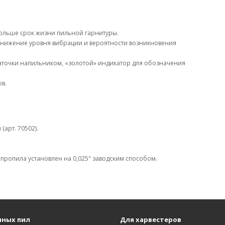
.
дольше срок жизни пильной гарнитуры.
снижение уровня вибрации и вероятности возникновения
аточки напильником, «золотой» индикатор для обозначения
в.
арт. 70502).
 пропила установлен на 0,025" заводским способом.
пных пил
Для харвестеров