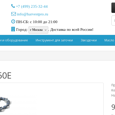
+7 (499) 235-32-44
info@harvestpro.ru
ПН-СБ: с 10:00 до 21:00
Город:
.
Доставка по всей России!
г Москва
и и оборудование
Инструмент для заточки
Звездочки
Масло
60E
П
Ко
На