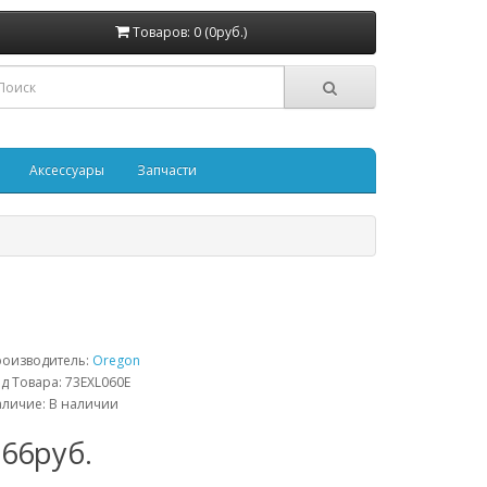
Товаров: 0 (0руб.)
Аксессуары
Запчасти
роизводитель:
Oregon
д Товара: 73EXL060E
личие: В наличии
966руб.