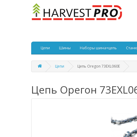
Цепи
Шины
Наборы шина+цепь
Станк
Цепи
Цепь Oregon 73EXL060E
Цепь Орегон 73EXL0