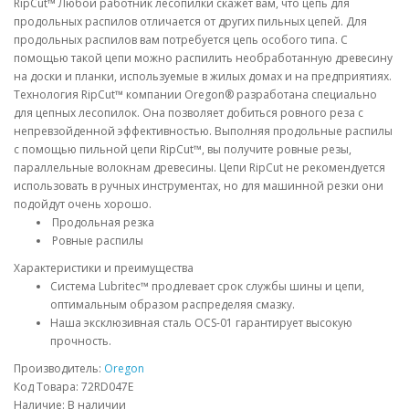
RipCut™ Любой работник лесопилки скажет вам, что цепь для
продольных распилов отличается от других пильных цепей. Для
продольных распилов вам потребуется цепь особого типа. С
помощью такой цепи можно распилить необработанную древесину
на доски и планки, используемые в жилых домах и на предприятиях.
Технология RipCut™ компании Oregon® разработана специально
для цепных лесопилок. Она позволяет добиться ровного реза с
непревзойденной эффективностью. Выполняя продольные распилы
с помощью пильной цепи RipCut™, вы получите ровные резы,
параллельные волокнам древесины. Цепи RipCut не рекомендуется
использовать в ручных инструментах, но для машинной резки они
подойдут очень хорошо.
Продольная резка
Ровные распилы
Характеристики и преимущества
Система Lubritec™ продлевает срок службы шины и цепи,
оптимальным образом распределяя смазку.
Наша эксклюзивная сталь OCS-01 гарантирует высокую
прочность.
Производитель:
Oregon
Код Товара: 72RD047E
Наличие: В наличии