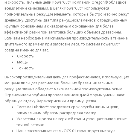
и скорость. Пильные цепи PowerCut™ компании Oregon® обладают
всеми этими качествами. В цепях PowerCut™ используются
полночизельные режущие элементы, которые быстро и точно режут
древесину. Доступны два типа режущих элементов: с традиционным
круглым основанием и с квадратным основанием для более
эффективной резки при заготовке больших объемов древесины.
Если вам необходима максимальная производительность в течение
длительного времени при заготовке леса, то система PowerCut™
создана именно для вас.
Скорость
Мощь
Точность
Высокопроизводительная цепь для профессионалов, использующих
мощные пилы для распиловки больших бревен. Чизельные
режущие звенья обладают максимальной производительностью.
Ограничители глубины пропила клиновидной формы уменьшают
обратную отдачу. Характеристики и преимущества
Система Lubritec™ продлевает срок службы шины и цепи,
оптимальным образом распределяя смазку.
Указательная риска на верхней грани упрощает выполнение
точной заточки.
Наша эксклюзивная сталь OCS-01 гарантирует высокую