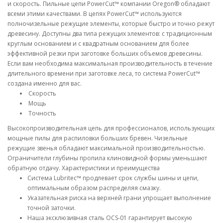
и скорость. Пильные цепи PowerCut™ компании Oregon® обладают
всеми этими качествами. В цепях PowerCut™ используются
полночизельные режущие элементы, которые быстро и точно режут
древесину. Доступны два типа режущих элементов: с традиционным
круглым основанием и с квадратным основанием для более
эффективной резки при заготовке больших объемов древесины.
Если вам необходима максимальная производительность в течение
длительного времени при заготовке леса, то система PowerCut™
создана именно для вас.
Скорость
Мощь
Точность
Высокопроизводительная цепь для профессионалов, использующих
мощные пилы для распиловки больших бревен. Чизельные
режущие звенья обладают максимальной производительностью.
Ограничители глубины пропила клиновидной формы уменьшают
обратную отдачу. Характеристики и преимущества
Система Lubritec™ продлевает срок службы шины и цепи,
оптимальным образом распределяя смазку.
Указательная риска на верхней грани упрощает выполнение
точной заточки.
Наша эксклюзивная сталь OCS-01 гарантирует высокую