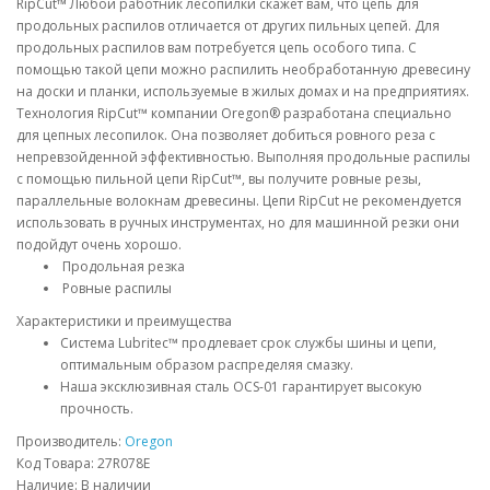
RipCut™ Любой работник лесопилки скажет вам, что цепь для
продольных распилов отличается от других пильных цепей. Для
продольных распилов вам потребуется цепь особого типа. С
помощью такой цепи можно распилить необработанную древесину
на доски и планки, используемые в жилых домах и на предприятиях.
Технология RipCut™ компании Oregon® разработана специально
для цепных лесопилок. Она позволяет добиться ровного реза с
непревзойденной эффективностью. Выполняя продольные распилы
с помощью пильной цепи RipCut™, вы получите ровные резы,
параллельные волокнам древесины. Цепи RipCut не рекомендуется
использовать в ручных инструментах, но для машинной резки они
подойдут очень хорошо.
Продольная резка
Ровные распилы
Характеристики и преимущества
Система Lubritec™ продлевает срок службы шины и цепи,
оптимальным образом распределяя смазку.
Наша эксклюзивная сталь OCS-01 гарантирует высокую
прочность.
Производитель:
Oregon
Код Товара: 27R078E
Наличие: В наличии