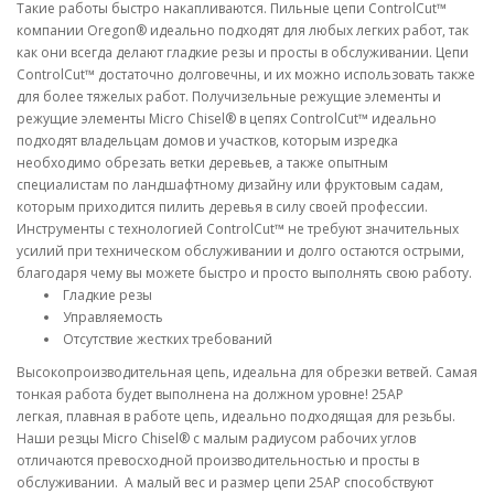
Такие работы быстро накапливаются. Пильные цепи ControlCut™
компании Oregon® идеально подходят для любых легких работ, так
как они всегда делают гладкие резы и просты в обслуживании. Цепи
ControlCut™ достаточно долговечны, и их можно использовать также
для более тяжелых работ. Получизельные режущие элементы и
режущие элементы Micro Chisel® в цепях ControlCut™ идеально
подходят владельцам домов и участков, которым изредка
необходимо обрезать ветки деревьев, а также опытным
специалистам по ландшафтному дизайну или фруктовым садам,
которым приходится пилить деревья в силу своей профессии.
Инструменты с технологией ControlCut™ не требуют значительных
усилий при техническом обслуживании и долго остаются острыми,
благодаря чему вы можете быстро и просто выполнять свою работу.
Гладкие резы
Управляемость
Отсутствие жестких требований
Высокопроизводительная цепь, идеальна для обрезки ветвей. Самая
тонкая работа будет выполнена на должном уровне! 25AP
легкая, плавная в работе цепь, идеально подходящая для резьбы.
Наши резцы Micro Chisel® с малым радиусом рабочих углов
отличаются превосходной производительностью и просты в
обслуживании. А малый вес и размер цепи 25AP способствуют