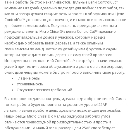
Такие работы быстро накапливаются. Пильные цепи ControlCut™
компании Oregon® идеально подходят для любых легких работ, так
как они всегда делают гладкие резы и просты в обслуживании. Цепи
ControlCut™ достаточно долговечны, и их можно использовать также
для более тяжелых работ. Получизельные режущие элементы и
режущие элементы Micro Chisel® в цепях ControlCut™ идеально
подходят владельцам домов и участков, которым изредка
необходимо обрезать ветки деревьев, а также опытным
специалистам по ландшафтному дизайну или фруктовым садам,
которым приходится пилить деревья в силу своей профессии.
Инструменты с технологией ControlCut™ не требуют значительных
усилий при техническом обслуживании и долго остаются острыми,
благодаря чему вы можете быстро и просто выполнять свою работу.
Гладкие резы
Управляемость
Отсутствие жестких требований
Высокопроизводительная цепь, идеальна для обрезки ветвей. Самая
тонкая работа будет выполнена на должном уровне! 25AP
легкая, плавная в работе цепь, идеально подходящая для резьбы.
Наши резцы Micro Chisel® с малым радиусом рабочих углов
отличаются превосходной производительностью и просты в
обслуживании. А малый вес и размер цепи 25AP способствуют