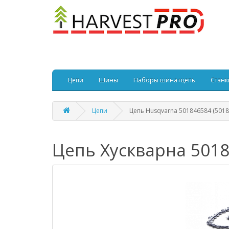
Цепи
Шины
Наборы шина+цепь
Станк
Цепи
Цепь Husqvarna 501846584 (5018
Цепь Хускварна 5018