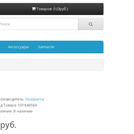
Товаров: 0 (0руб.)
Аксессуары
Запчасти
роизводитель:
Husqvarna
д Товара: 501846584
личие: В наличии
руб.