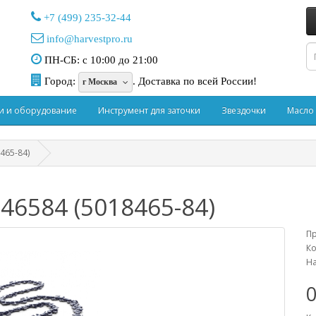
+7 (499) 235-32-44
info@harvestpro.ru
ПН-СБ: с 10:00 до 21:00
Город:
.
Доставка по всей России!
г Москва
и и оборудование
Инструмент для заточки
Звездочки
Масло
465-84)
46584 (5018465-84)
П
Ко
На
0