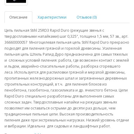
Описание
Характеристики
Отзывов (0)
Цепь пильная Stihl 25RD3 Rapid Duro (режущие звенья с
твердосплавными напайками) шаг 0,325", толщина 1,5 мм, 57 зв., арт.
36660000057 Многоцелевая пильная цепь Stihl Rapid Duro прекрасно
подходят для пиления грязной и горелой древесины. Усиленная
пильная цепь Штиль Рапид Дуро предназначена для самых тяжелых
и сложных условий пиления: работа, где возможен контакт с землей
и льдом, аварийно-спасательные работы, разборка сгоревшего
леса. Используется для распиловки грязной и мерзлой древесины,
пропитанных железнодорожных шпал и загрязненных деревянных
строительных конструкций, в т.ч. для пиления блоков из
пенобетона, газобетона, газосиликата и др. ячеистого бетона. Цепи
Rapid Duro специально разработаны для выполнения самых
сложных задач. Твердосплавные напайки на режущих звеньях
позволяют им оставаться острыми до десяти раз дольше, чем
традиционные пильные цепи. Высокая производительность
пиления даже при экстремальных нагрузках. Низкий уровень отдачи
и вибрации. Идеальна для садовых и ландшафтных работ.