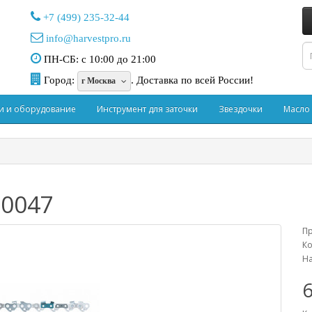
+7 (499) 235-32-44
info@harvestpro.ru
ПН-СБ: с 10:00 до 21:00
Город:
.
Доставка по всей России!
г Москва
и и оборудование
Инструмент для заточки
Звездочки
Масло
00047
П
Ко
На