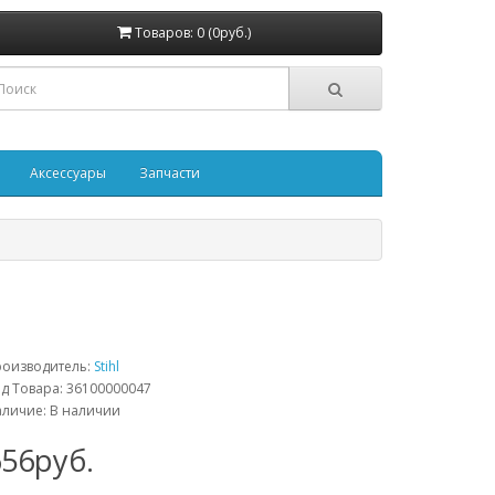
Товаров: 0 (0руб.)
Аксессуары
Запчасти
роизводитель:
Stihl
д Товара: 36100000047
личие: В наличии
656руб.