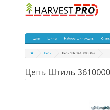
Цепи
Шины
Наборы шина+цепь
Станк
Цепи
Цепь Stihl 36100000047
Цепь Штиль 361000