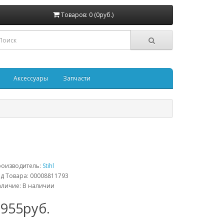
Товаров: 0 (0руб.)
Аксессуары
Запчасти
роизводитель:
Stihl
д Товара: 00008811793
личие: В наличии
1955руб.