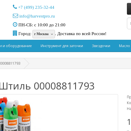
+7 (499) 235-32-44
info@harvestpro.ru
ПН-СБ: с 10:00 до 21:00
Город:
.
Доставка по всей России!
г Москва
и и оборудование
Инструмент для заточки
Звездочки
Масло
00008811793
Штиль 00008811793
П
Ко
На