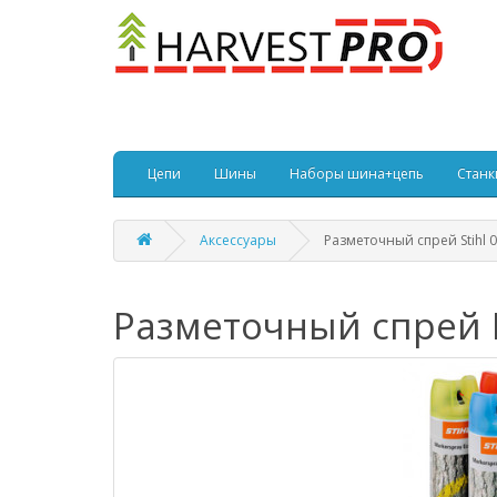
Цепи
Шины
Наборы шина+цепь
Станк
Аксессуары
Разметочный спрей Stihl 
Разметочный спрей 