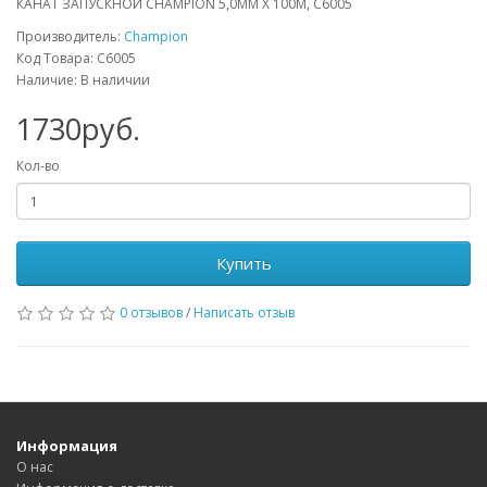
КАНАТ ЗАПУСКНОЙ CHAMPION 5,0ММ X 100М, C6005
Производитель:
Champion
Код Товара: C6005
Наличие: В наличии
1730руб.
Кол-во
Купить
0 отзывов
/
Написать отзыв
Информация
О нас